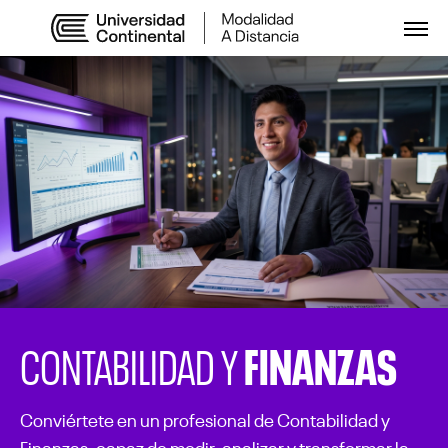
Abri
FINANZAS
CONTABILIDAD Y
Conviértete en un profesional de Contabilidad y
Finanzas, capaz de medir, analizar y transformar la